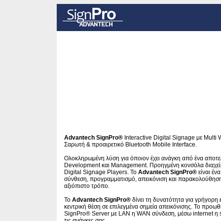
Advantech SignPro®
Interactive Digital Signage με Mult
Σ
αρωτή & προαιρετικό Bluetooth Mobile Interface.
Ολοκληρωμένη λύση για όποιον έχει ανάγκη από ένα αποτ
Development και Management. Προηγμένη κονσόλα διαχε
Digital Signage Players. To
Advantech SignPro®
είναι έν
σύνθεση, προγραμματισμό, απεικόνιση και παρακολούθηση 
αξιόπιστο τρόπο.
To
Advantech SignPro®
δίνει τη δυνατότητα για γρήγορη
κεντρική θέση σε επιλεγμένα σημεία απεικόνισης. Το προωθ
SignPro® Server με LAN η WAN σύνδεση, μέσω internet η sat
τις ανάγκες σας