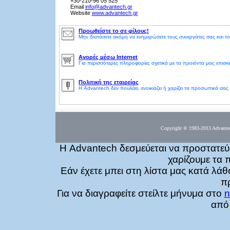
+30-210-96 05 525
Email
info@advantech.gr
Website
www.advantech.gr
Προωθείστε το σε φίλους!
Μην διστάσετε ακόμη να ενημερώσετε τους συνεργάτες σας και το
Αγορές μέσω Internet
Για περισσότερες πληροφορίες σχετικά με τα προιόντα μας επισκε
Πολιτική της εταιρείας
Η Advantech δεν πουλάει, ενοικιάζει ή χαρίζει τα προσωπικά σας 
Copyright ® 1983-2013 Advantec
Η Advantech δεσμεύεται να προστατεύε
χαρίζουμε τα 
Εάν έχετε μπει στη λίστα μας κατά λά
π
Για να διαγραφείτε στείλτε μήνυμα στο
n
από 