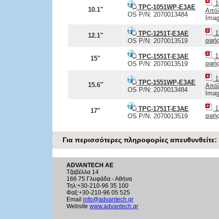
1
TPC-1051WP-E3AE
10.1"
Από
OS P/N: 2070013484
Imag
1
TPC-1251T-E3AE
12.1"
αφή
OS P/N: 2070013519
1
TPC-1551T-E3AE
15"
αφή
OS P/N: 2070013519
1
TPC-1551WP-E3AE
15.6"
Από
OS P/N: 2070013484
Imag
1
TPC-1751T-E3AE
17"
αφή
OS P/N: 2070013519
Για περισσότερες πληροφορίες απευθυνθείτε:
ADVANTECH AE
Τζαβέλλα 14
166 75 Γλυφάδα - Αθήνα
Τηλ:+30-210-96 35 100
Φαξ:+30-210-96 05 525
Email
info@advantech.gr
Website
www.advantech.gr