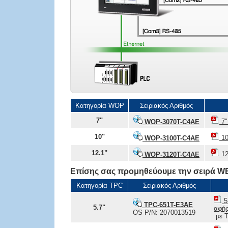
Κατηγορία WOP
Σειριακός Αριθμός
7"
7"
WOP-3070T-C4AE
10"
10
WOP-3100T-C4AE
12.1"
12
WOP-3120T-C4AE
Επίσης σας προμηθεύουμε την σειρά WE
Κατηγορία TPC
Σειριακός Αριθμός
5
TPC-651T-E3AE
5.7"
αφή
OS P/N: 2070013519
με T