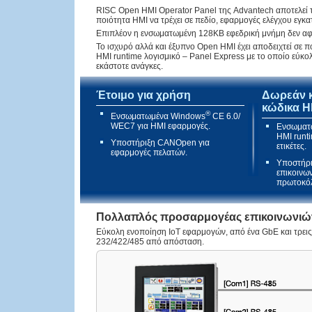
RISC Open HMI Operator Panel της Advantech αποτελεί τ
ποιότητα HMI να τρέχει σε πεδίο, εφαρμογές ελέγχου εγκ
Επιπλέον η ενσωματωμένη 128KB εφεδρική μνήμη δεν αφή
Το ισχυρό αλλά και έξυπνο Open HMI έχει αποδειχτεί σε
HMI runtime λογισμικό – Panel Express με το οποίο εύ
εκάστοτε ανάγκες.
Έτοιμο για χρήση
Δωρεάν κ
κώδικα H
®
Ενσωματωμένα Windows
CE 6.0/
WEC7 για HMI εφαρμογές.
Ενσωματω
HMI runt
Υποστήριξη CANOpen για
ετικέτες.
εφαρμογές πελατών.
Υποστήρι
επικοινω
πρωτοκό
Πολλαπλός προσαρμογέας επικοινωνιώ
Εύκολη ενοποίηση IoT εφαρμογών, από ένα GbE και τρεις 
232/422/485 από απόσταση.