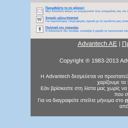
Προωθείστε το σε φίλους!
Μην διστάσετε ακόμη να ενημερώσετε τους συνεργάτες σας και τ
Αγορές μέσω Internet
Για περισσότερες πληροφορίες σχετικά με τα προϊόντα μας επισ
Πολιτική της εταιρείας
Η Advantech δεν πουλάει, ενοικιάζει ή χαρίζει τα προσωπικά σας
Advantech AE
Π
|
Copyright ® 1983-2013 Adv
Η Advantech δεσμεύεται να προστατεύε
χαρίζουμε τα
Εάν βρίσκεστε στη λίστα μας χωρίς να
που σ
Για να διαγραφείτε στείλτε μήνυμα στο
n
από