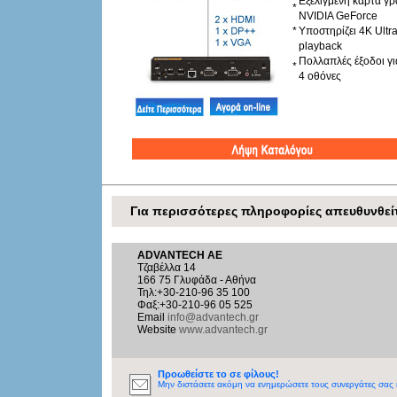
Εξελιγμένη κάρτα γ
*
NVIDIA GeForce
*
Υποστηρίζει 4K Ultr
playback
Πολλαπλές έξοδοι για
*
4 οθόνες
Για περισσότερες πληροφορίες απευθυνθείτ
ADVANTECH AE
Τζαβέλλα 14
166 75 Γλυφάδα - Αθήνα
Τηλ:+30-210-96 35 100
Φαξ:+30-210-96 05 525
Email
info@advantech.gr
Website
www.advantech.gr
Προωθείστε το σε φίλους!
Μην διστάσετε ακόμη να ενημερώσετε τους συνεργάτες σας κ