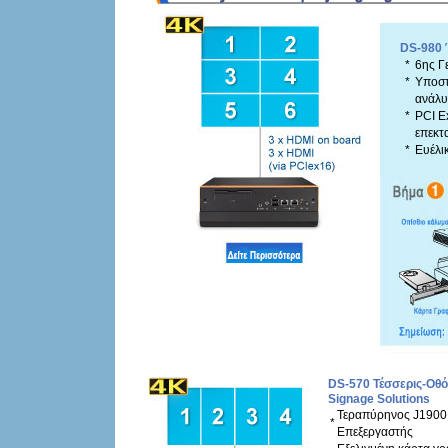
DS-980 
*
6ης Γε
*
Υποστ
ανάλ
*
PCI E
επεκτ
*
Ευέλι
DS-570 Τέσσερις-Οθ
Signage Solutions
Τεραπύρηνος J1900
*
Επεξεργαστής