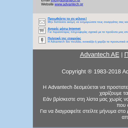
Email
info@advantech.gr
Website
www.advantech.gr
Προωθείστε το σε φίλους!
Μην διστάσετε ακόμη να ενημερώσετε τους συνεργάτες σας και
Αγορές μέσω Internet
Για περισσότερες πληροφορίες σχετικά με τα προϊόντα μας επ
Πολιτική της εταιρείας
Η Advantech δεν πουλάει, ενοικιάζει ή χαρίζει τα προσωπικά σ
Advantech AE
Π
|
Copyright ® 1983-2018 Ad
Η Advantech δεσμεύεται να προστατεύ
χαρίζουμε τ
Εάν βρίσκεστε στη λίστα μας χωρίς ν
που 
Για να διαγραφείτε στείλτε μήνυμα στο
απ