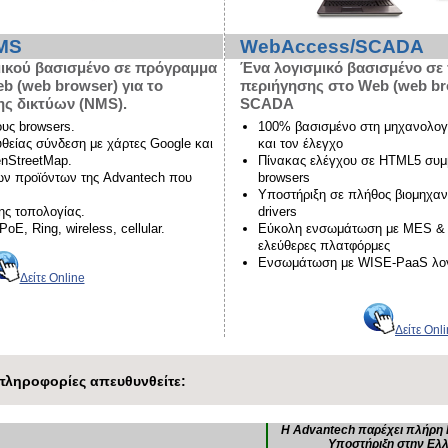
MS
WebAccess/SCADA
μικού βασισμένο σε πρόγραμμα
Ένα λογισμικό βασισμένο σ
b (web browser) για το
περιήγησης στο Web (web bro
ης δικτύων (NMS).
SCADA
ους browsers.
100% βασισμένο στη μηχανολογ
θείας σύνδεση με χάρτες Google και
και τον έλεγχο
nStreetMap.
Πίνακας ελέγχου σε HTML5 συμβ
ων προϊόντων της Advantech που
browsers
Υποστήριξη σε πλήθος βιομηχα
ης τοπολογίας.
drivers
oE, Ring, wireless, cellular.
Εύκολη ενσωμάτωση με MES &
ελεύθερες πλατφόρμες
Ενσωμάτωση με WISE-PaaS λογι
Δείτε Online
Δείτε Onl
πληροφορίες απευθυνθείτε:
Η Advantech παρέχει πλήρη 
Υποστήριξη στην Ελλ