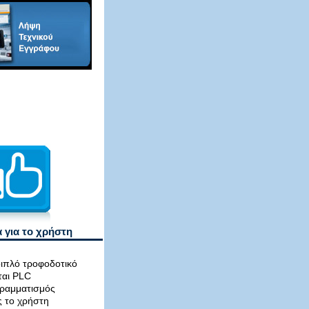
 για το χρήστη
διπλό τροφοδοτικό
ται PLC
ραμματισμός
ς το χρήστη