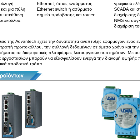
συλλογή
Ethernet, όπως ενσύρματος
γραφικού ελ
και μια πύλη
Ethernet switch ή ασύρματο
SCADA και στ
ναι υπεύθυνη
σημείο πρόσβασης και router.
διαχείρισης 
ωτοκόλλου.
NMS να συγκ
διαχείριση τ
εις της Advantech έχετε την δυνατότητα ανάπτυξης εφαρμογών ενός ε
ατροπή πρωτοκόλλου, την συλλογή δεδομένων σε άμεσο χρόνο και την
ματος σε διαφορετικές πλατφόρμες λειτουργικών συστημάτων. Με αυτ
ης εργοστασίων μπορούν να εξασφαλίσουν ενεργά την διανομή υψηλής 
ομικά αποδοτικό τρόπο.