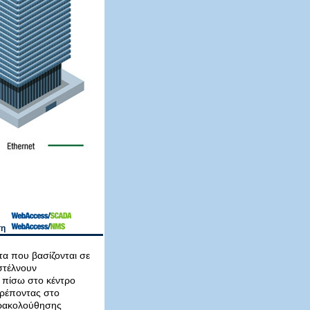
ση
α που βασίζονται σε
στέλνουν
 πίσω στο κέντρο
τρέποντας στο
ρακολούθησης