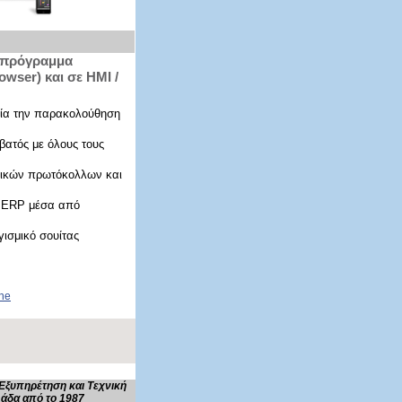
ε πρόγραμμα
wser) και σε HMI /
ία την παρακολούθηση
ατός με όλους τους
νικών πρωτόκολλων και
 ERP μέσα από
σμικό σουίτας
ine
Εξυπηρέτηση και Τεχνική
άδα από το 1987