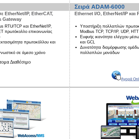
Σειρά ADAM-6000
 EtherNet/IP, EtherCAT,
Ethernet I/O, EtherNet/IP κ
s Gateway
 RTU/TCP και EtherNet/IP,
Υποστήριξη πολλαπλών πρωτο
T πρωτόκολλο επικοινωνίας
Modbus TCP, TCP/IP, UDP, HT
υ
Ευφυής ικανότητα ελέγχου μέσω 
εκτασιμότητα πρωτοκόλλου και
και GCL
Δυνατότητα διαμόρφωσης ομάδω
νωστικό σε άμεσο χρόνο
πολλαπλών μονάδων
τομα Διαθέσιμο
Αγορά Onl