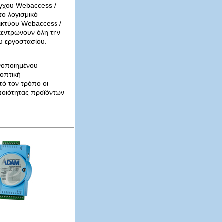
έγχου Webaccess /
ο λογισμικό
δικτύου Webaccess /
εντρώνουν όλη την
ου εργοστασίου.
νοποιημένου
 οπτική
ό τον τρόπο οι
ποιότητας προϊόντων