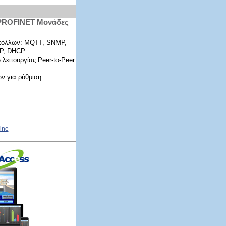
αι PROFINET Μονάδες
κόλλων: MQTT, SNMP,
TP, DHCP
λειτουργίας Peer-to-Peer
ν για ρύθμιση
ine