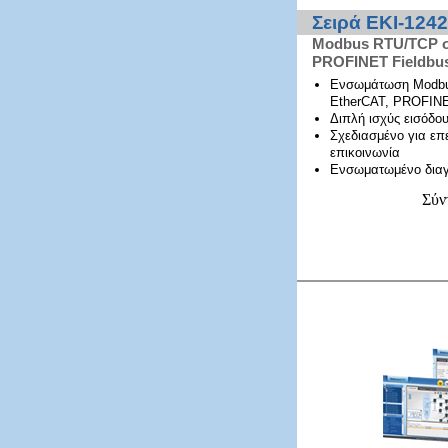
Σειρά EKI-1242
Modbus RTU/TCP σε
PROFINET Fieldbu
Ενσωμάτωση Modbus
EtherCAT, PROFINE
Διπλή ισχύς εισόδο
Σχεδιασμένο για επ
επικοινωνία
Ενσωματωμένο διαγ
Σύν