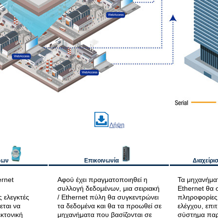
Λήψη
νων
Επικοινωνία
Διαχείρι
ernet
Αφού έχει πραγματοποιηθεί η
Τα μηχανήματ
συλλογή δεδομένων, μια σειριακή
Ethernet θα 
 ελεγκτές
/ Ethernet πύλη θα συγκεντρώνει
πληροφορίες
εται να
τα δεδομένα και θα τα προωθεί σε
ελέγχου, επι
εκτονική
μηχανήματα που βασίζονται σε
σύστημα πα