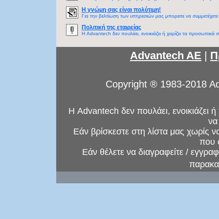
Η γνώμη σας είναι πολύτιμη!
Για την βελτίωση των υπηρεσιών μας μπορειτε να συμμετέχετε
Πολιτική της εταιρείας
Η Advantech δεν πουλάει, ενοικιάζει ή χαρίζει τα προσωπικά σ
Advantech AE
|
Π
Copyright ® 1983-2018 Ad
Η Advantech δεν πουλάει, ενοικιάζει ή
να
Εάν βρίσκεστε στη λίστα μας χωρίς ν
που 
Εάν θέλετε να διαγραφείτε / εγγραφ
παρακ