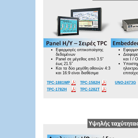
Εφαρμογές οπτικοποίησης
Εφαρμογ
δεδομένων
Διαφορε
Panel σε μέγεθος από 3.5”
και I / O
έως 21.5”
Υποστηρ
Και τα δύο μεγέθη οθονών 4:3
ηλεκτρο
και 16:9 είναι διαθέσιμα
επιτοίχι
TPC-1881WP
TPC-1582H
UNO-2473G
TPC-1782H
TPC-1282T