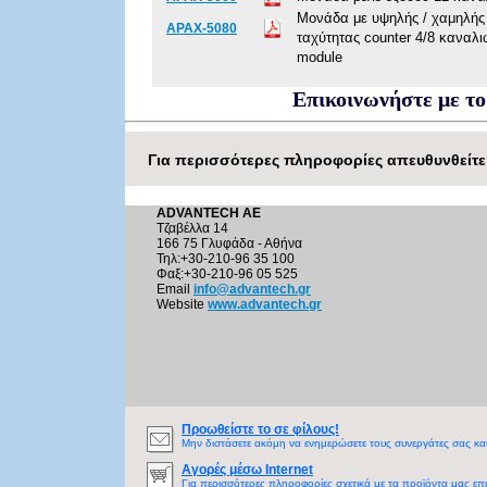
Μονάδα με υψηλής / χαμηλής
APAX-5080
ταχύτητας counter 4/8 καναλ
module
Επικοινωνήστε με το
Για περισσότερες πληροφορίες απευθυνθείτε
ADVANTECH AE
Τζαβέλλα 14
166 75 Γλυφάδα - Αθήνα
Τηλ:+30-210-96 35 100
Φαξ:+30-210-96 05 525
Email
info@advantech.gr
Website
www.advantech.gr
Προωθείστε το σε φίλους!
Μην διστάσετε ακόμη να ενημερώσετε τους συνεργάτες σας και
Αγορές μέσω Internet
Για περισσότερες πληροφορίες σχετικά με τα προϊόντα μας επ